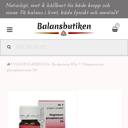
Naturligt, rent & hållbart för både kropp och
sinne. Få balans i livet, både fysiskt och mentalt!
0
VARUMÄRKEN
Dr. Reckeweg
Nr 7 Magnesium
phosphoricum D6