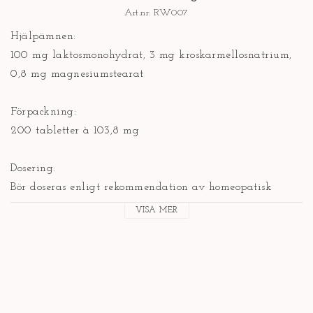
Art.nr: RW007
Hjälpämnen: 

100 mg laktosmonohydrat, 3 mg kroskarmellosnatrium, 
0,8 mg magnesiumstearat

Förpackning: 

200 tabletter à 103,8 mg

Dosering: 

Bör doseras enligt rekommendation av homeopatisk 
terapeut.

VISA MER
Kontakta läkare om symtom kvarstår. 

Förvaras utom syn- och räckhåll för barn.

Registrerat Homeopatiskt Läkemedel, granskat och 